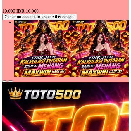
10.000
IDR 10.000
Create an account to favorite this design!