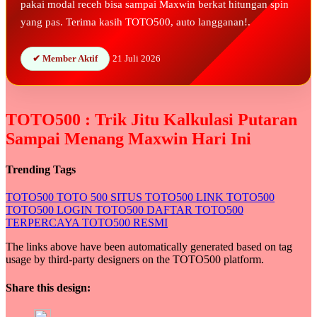
pakai modal receh bisa sampai Maxwin berkat hitungan spin
yang pas. Terima kasih TOTO500, auto langganan!.
✔ Member Aktif
21 Juli 2026
TOTO500 : Trik Jitu Kalkulasi Putaran
Sampai Menang Maxwin Hari Ini
Trending Tags
TOTO500
TOTO 500
SITUS TOTO500
LINK TOTO500
TOTO500 LOGIN
TOTO500 DAFTAR
TOTO500
TERPERCAYA
TOTO500 RESMI
The links above have been automatically generated based on tag
usage by third-party designers on the TOTO500 platform.
Share this design: