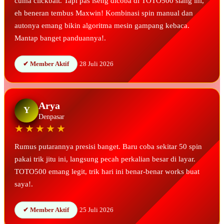
cuma clickbait. Tapi pas iseng dicoba di TOTO500 siang ini,
eh beneran tembus Maxwin! Kombinasi spin manual dan
autonya emang bikin algoritma mesin gampang kebaca.
Mantap banget panduannya!.
✔ Member Aktif
28 Juli 2026
Arya
Y
Denpasar
★★★★★
Rumus putarannya presisi banget. Baru coba sekitar 50 spin
pakai trik jitu ini, langsung pecah perkalian besar di layar.
TOTO500 emang legit, trik hari ini benar-benar works buat
saya!.
✔ Member Aktif
25 Juli 2026