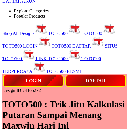
DAFTAR AKUN
Explore Categories
Popular Products
Shop All Designs
TOTO500
TOTO 500
TOTO500 LOGIN
TOTO500 DAFTAR
SITUS
TOTO500
LINK TOTO500
TOTO500
TERPERCAYA
TOTO500 RESMI
LOGIN
DAFTAR
Design ID:74165272
TOTO500 : Trik Jitu Kalkulasi
Putaran Sampai Menang
Maxwin Hari Ini