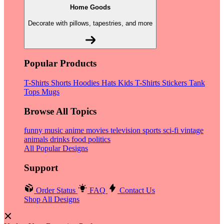
Home Goods
Decorate with pillows, tapestries, and more
Popular Products
T-Shirts
Shorts
Hoodies
Hats
Kids T-Shirts
Stickers
Tank
Tops
Mugs
Browse All Topics
funny
music
anime
movies
television
sports
sci-fi
vintage
animals
drinks
food
politics
All Popular Designs
Support
Order Status
FAQ
Contact Us
Shop All Designs