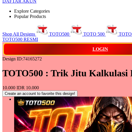
DAFTAR AKUN
Explore Categories
Popular Products
Shop All Designs
TOTO500
TOTO 500
TOTO
TOTO500 RESMI
LOGIN
Design ID:74165272
TOTO500 : Trik Jitu Kalkulas
10.000
IDR 10.000
Create an account to favorite this design!