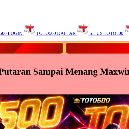
500 LOGIN
TOTO500 DAFTAR
SITUS TOTO500
i Putaran Sampai Menang Maxwin